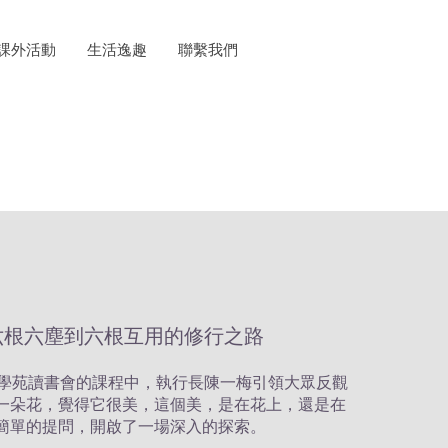
課外活動
生活逸趣
聯繫我們
六根六塵到六根互用的修行之路
鶴學苑讀書會的課程中，執行長陳一梅引領大眾反觀
一朵花，覺得它很美，這個美，是在花上，還是在
簡單的提問，開啟了一場深入的探索。