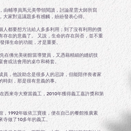
書會，由輔導員馬元美帶領閱讀，討論星雲大師所寫
，大家對這議題多有感觸，紛紛發表心得。
個人都要想方法給人多多利用；到了沒有利用的價
有存在的意義了。 又說，生命的存在與否，並不重
，發揮生命的功能，才是重要。
3年先在佛光美術館當導覽員，又憑藉精細的縫紉技
宴會或法會用的桌巾和椅套。
成員，他說助念是很多人的忌諱，但能陪伴喪者家
的時刻，那是很有意義的事。
就在西來寺大寮當義工，2010年獲得義工嘉許獎和第
館，1992年皈依三寶後，便在自己的餐館推廣素
來寺做了10多年的義工。