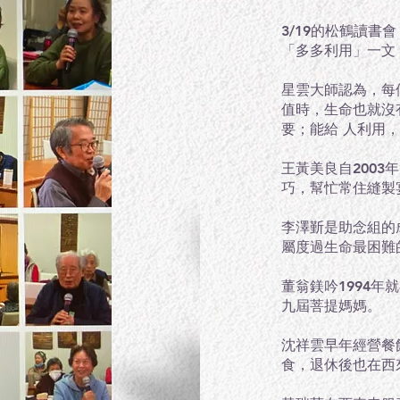
3/19的松鶴讀
「多多利用」一文
星雲大師認為，每
值時，生命也就沒
要；能給 人利用
王黃美良自200
巧，幫忙常住縫製
李澤斳是助念組的
屬度過生命最困難
董翁鎂吟1994年
九屆菩提媽媽。
沈祥雲早年經營餐
食，退休後也在西