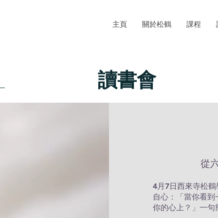
主頁
關於松鶴
課程
讀書會
從
4月7日西來寺松
自心：「當你看到
你的心上？」一句