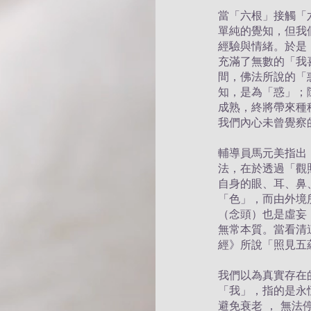
當「六根」接觸「
單純的覺知，但我
經驗與情緒。於是
充滿了無數的「我
間，佛法所說的「
知，是為「惑」；
成熟，終將帶來種
我們內心未曾覺察
輔導員馬元美指出
法，在於透過「觀
自身的眼、耳、鼻
「色」，而由外境
（念頭）也是虛妄
無常本質。當看清
經》所說「照見五
我們以為真實存在
「我」，指的是永
避免衰老 ， 無