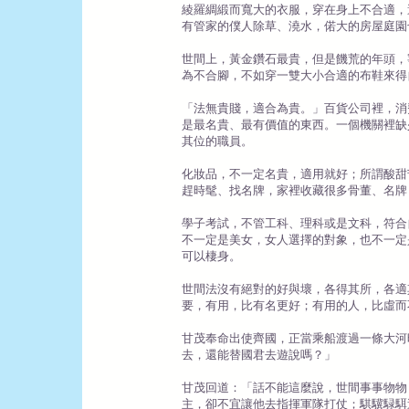
綾羅綢緞而寬大的衣服，穿在身上不合適，
有管家的僕人除草、澆水，偌大的房屋庭園
世間上，黃金鑽石最貴，但是饑荒的年頭，
為不合腳，不如穿一雙大小合適的布鞋來得
「法無貴賤，適合為貴。」百貨公司裡，消
是最名貴、最有價值的東西。一個機關裡缺
其位的職員。
化妝品，不一定名貴，適用就好；所謂酸甜
趕時髦、找名牌，家裡收藏很多骨董、名牌
學子考試，不管工科、理科或是文科，符合
不一定是美女，女人選擇的對象，也不一定
可以棲身。
世間法沒有絕對的好與壞，各得其所，各適
要，有用，比有名更好；有用的人，比虛而
甘茂奉命出使齊國，正當乘船渡過一條大河
去，還能替國君去遊說嗎？」
甘茂回道：「話不能這麼說，世間事事物物
主，卻不宜讓他去指揮軍隊打仗；騏驥騄駬