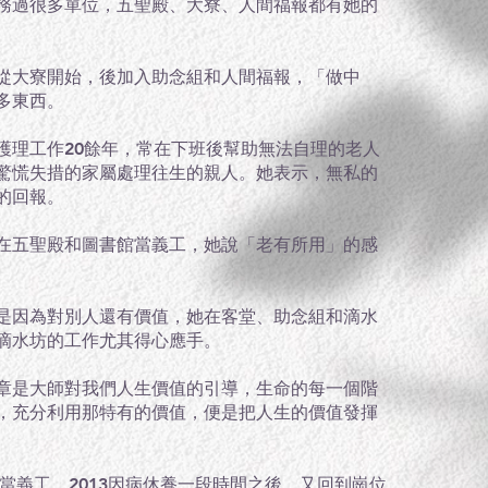
務過很多單位，五聖殿、大寮、人間福報都有她的
從大寮開始，後加入助念組和人間福報，「做中
多東西。
護理工作20餘年，常在下班後幫助無法自理的老人
驚慌失措的家屬處理往生的親人。她表示，無私的
的回報。
在五聖殿和圖書館當義工，她說「老有所用」的感
是因為對別人還有價值，她在客堂、助念組和滴水
滴水坊的工作尤其得心應手。
章是大師對我們人生價值的引導，生命的每一個階
，充分利用那特有的價值，便是把人生的價值發揮
始當義工，2013因病休養一段時間之後，又回到崗位