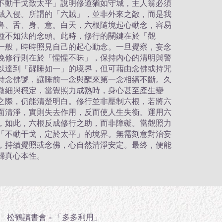
不動干戈致太平」說明修道猶如守城，主人翁必須
賊入侵。所謂的「六賊」，並非外來之敵，而是我
鼻、舌、身、意。白天，六根隨境起心動念，容易
種不如法的念頭。此時，修行的關鍵在於「觀
一般，時時照見自己的起心動念。一旦覺察，妄念
晚修行則在於「惺惺不昧」，保持內心的清明與警
以達到「醒睡如一」的境界，但可藉由念佛或持咒
持念佛號，讓睡前一念與醒來第一念相續不斷。久
微細與穩定，當覺照力成熟時，身心甚至產生變
之際，仍能清楚明白。修行並非壓制六根，若將六
面清淨，實則失去作用，反而使人生失衡。運用六
，如此，六根反成修行之助，而非障礙。當觀照力
「不動干戈，定於太平」的境界。無需刻意對治妄
，持續覺照或念佛，心自然清淨安定。最終，便能
歸真心本性。
松鶴讀書會 - 「多多利用」