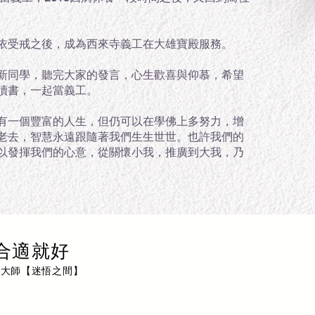
依受戒之後，成為西來寺義工在大雄寶殿服務。
新同學，聽完大家的發言，心生歡喜與仰慕，希望
讀書，一起當義工。
有一個豐富的人生，但仍可以在學佛上多努力，增
老去，智慧永遠跟隨著我們生生世世。也許我們的
以發揮我們的心意，從關懷小我，推廣到大我，乃
合適就好
雲大師【迷悟之間】