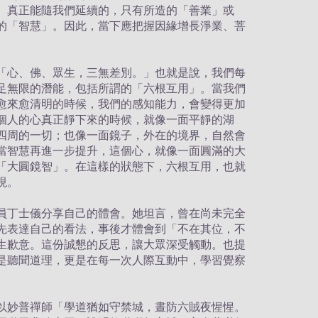
。真正能隨我們延續的，只有所造的「善業」或
的「智慧」。因此，當下應把握因緣增長淨業、菩
「心、佛、眾生，三無差別。」也就是說，我們每
足無限的潛能，包括所謂的「六根互用」。當我們
愈來愈清明的時候，我們的感知能力，會變得更加
個人的心真正靜下來的時候，就像一面平靜的湖
四周的一切；也像一面鏡子，外在的境界，自然會
當智慧再進一步提升，這個心，就像一面圓滿的大
「大圓鏡智」。在這樣的狀態下，六根互用，也就
現。
員丁士儀分享自己的體會。她坦言，曾在尚未完全
先表達自己的看法，事後才體會到「不在其位，不
生歉意。這份誠懇的反思，讓大眾深受觸動。也提
是聽聞道理，更是在每一次人際互動中，學習覺察
以妙普禪師「學道猶如守禁城，晝防六賊夜惺惺。