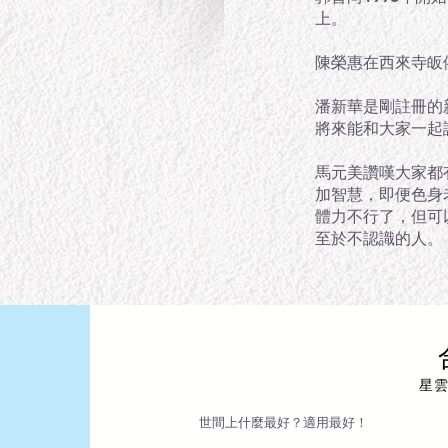
上。
陳榮惠在西來寺皈
潘新華是剛註冊的
將來能和大家一起
馬元美讚嘆大家都
加智慧，即便色身
體力不行了，但可
至於不認識的人。
星
世間上什麼最好？適用最好！