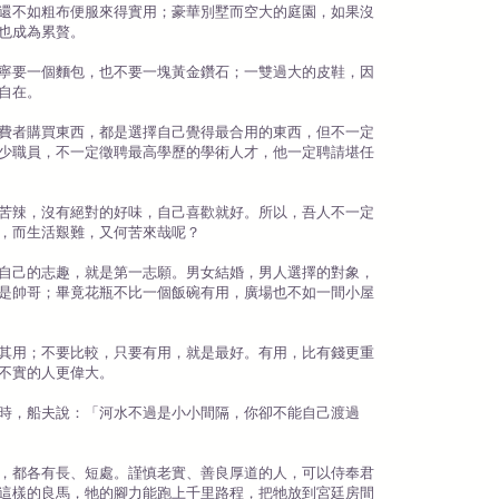
還不如粗布便服來得實用；豪華別墅而空大的庭園，如果沒
也成為累贅。
寧要一個麵包，也不要一塊黃金鑽石；一雙過大的皮鞋，因
自在。
費者購買東西，都是選擇自己覺得最合用的東西，但不一定
少職員，不一定徵聘最高學歷的學術人才，他一定聘請堪任
苦辣，沒有絕對的好味，自己喜歡就好。所以，吾人不一定
，而生活艱難，又何苦來哉呢？
自己的志趣，就是第一志願。男女結婚，男人選擇的對象，
是帥哥；畢竟花瓶不比一個飯碗有用，廣場也不如一間小屋
其用；不要比較，只要有用，就是最好。有用，比有錢更重
不實的人更偉大。
時，船夫說：「河水不過是小小間隔，你卻不能自己渡過
，都各有長、短處。謹慎老實、善良厚道的人，可以侍奉君
這樣的良馬，牠的腳力能跑上千里路程，把牠放到宮廷房間