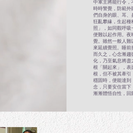
中軍主將能行令，
時時警覺，防範外
們自身的眼、耳、
狂亂攀緣，生起種
照」，如同觀呼吸
便難以起作用。夜
覺。雖然一般人難
來延續覺照。睡前
而久之，心念漸趨
化，乃至氣息將盡
根「關起來」，表
根，但不被其牽引
穩固時，便能達到
念，只要安住當下
漸漸體悟自性，回