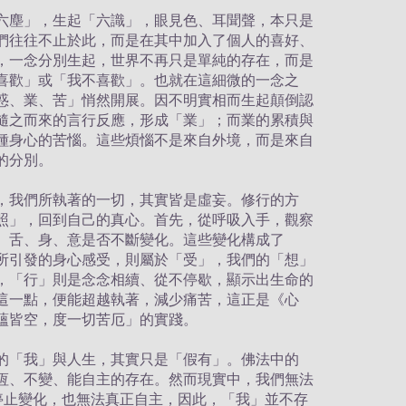
六塵」，生起「六識」，眼見色、耳聞聲，本只是
們往往不止於此，而是在其中加入了個人的喜好、
，一念分別生起，世界不再只是單純的存在，而是
喜歡」或「我不喜歡」。也就在這細微的一念之
惑、業、苦」悄然開展。因不明實相而生起顛倒認
隨之而來的言行反應，形成「業」；而業的累積與
種身心的苦惱。這些煩惱不是來自外境，而是來自
的分別。
，我們所執著的一切，其實皆是虛妄。修行的方
照」，回到自己的真心。首先，從呼吸入手，觀察
、舌、身、意是否不斷變化。這些變化構成了
所引發的身心感受，則屬於「受」，我們的「想」
，「行」則是念念相續、從不停歇，顯示出生命的
這一點，便能超越執著，減少痛苦，這正是《心
蘊皆空，度一切苦厄」的實踐。
的「我」與人生，其實只是「假有」。佛法中的
恆、不變、能自主的存在。然而現實中，我們無法
法停止變化，也無法真正自主，因此，「我」並不存