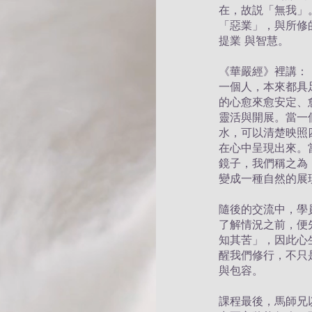
在，故説「無我」
「惡業」，與所修
提業 與智慧。
《華嚴經》裡講：
一個人，本來都具
的心愈來愈安定、
靈活與開展。當一
水，可以清楚映照
在心中呈現出來。
鏡子，我們稱之為
變成一種自然的展
隨後的交流中，學
了解情況之前，便
知其苦」，因此心
醒我們修行，不只
與包容。
課程最後，馬師兄