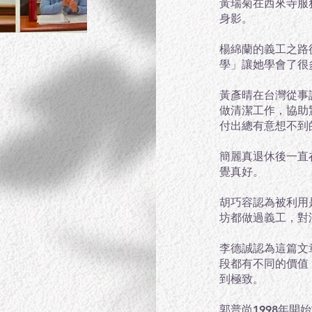
黃瑞菊在西來寺服
身影。
楊綿蘭的義工之路
學」讓她學會了很
黃彥晴在台灣從事
做清潔工作，協助
付出總有意想不到
簡麗真退休後一直
覺真好。
胡巧容認為被利用
坊都做過義工，對
李德誠認為這篇文
段都有不同的價值
到極致。
郭普尚1998年開